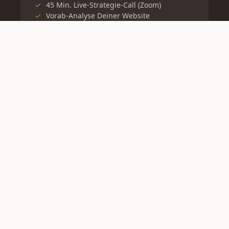
✓
45 Min. Live-Strategie-Call (Zoom)
✓
Vorab-Analyse Deiner Website
✓
Klarheit über Deine größte Schwachstelle
✓
3 konkrete, sofort umsetzbare Hebel
✓
Einschätzung zur Sitemap
✓
Strukturierte To-do-Zusammenfassung
Website-Check buchen →
BESTES PREIS-LEISTUNGS-VERHÄLTNIS
BUNDLE: BEIDE CHECKS
511 €
statt 594 € · Bundle-Ersparnis 83 €