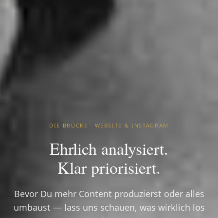
DIE BRÜCKE · WEBSITE & INSTAGRAM
Ehrlich analysiert.
Klar priorisiert.
Bevor Du mehr Content produzierst oder alles
umbaust — lass uns schauen, was wirklich los