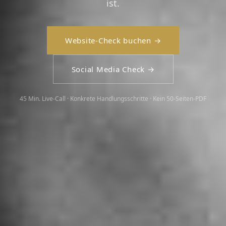
ist.
Website-Check buchen →
Social Media Check →
45 Min. Live-Call · Konkrete Handlungsschritte · Kein 50-Seiten-PDF